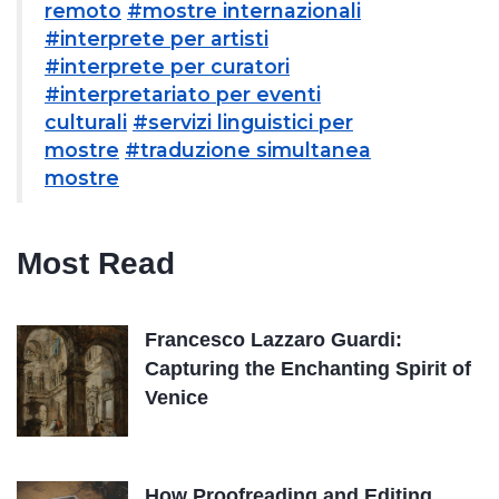
remoto
#mostre internazionali
#interprete per artisti
#interprete per curatori
#interpretariato per eventi
culturali
#servizi linguistici per
mostre
#traduzione simultanea
mostre
Most Read
Francesco Lazzaro Guardi:
Capturing the Enchanting Spirit of
Venice
How Proofreading and Editing